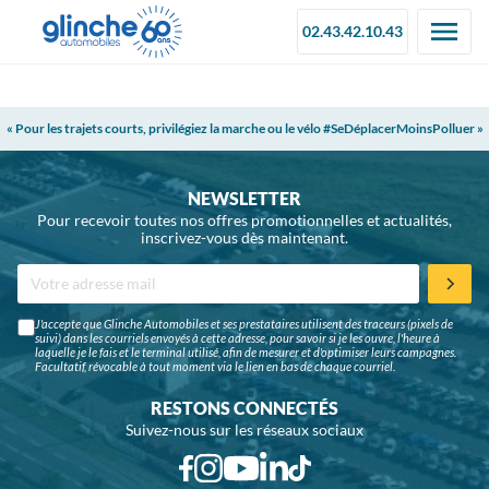
02.43.42.10.43
« Pour les trajets courts, privilégiez la marche ou le vélo #SeDéplacerMoinsPolluer »
NEWSLETTER
Pour recevoir toutes nos offres promotionnelles et actualités,
inscrivez-vous dès maintenant.
J'accepte que Glinche Automobiles et ses prestataires utilisent des traceurs (pixels de
suivi) dans les courriels envoyés à cette adresse, pour savoir si je les ouvre, l'heure à
laquelle je le fais et le terminal utilisé, afin de mesurer et d'optimiser leurs campagnes.
Facultatif, révocable à tout moment via le lien en bas de chaque courriel.
RESTONS CONNECTÉS
Suivez-nous sur les réseaux sociaux