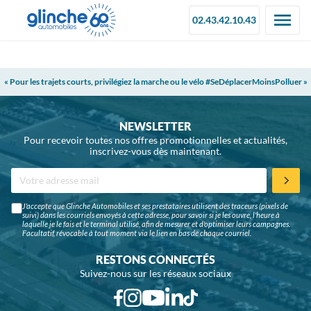
02.43.42.10.43
« Pour les trajets courts, privilégiez la marche ou le vélo #SeDéplacerMoinsPolluer »
NEWSLETTER
Pour recevoir toutes nos offres promotionnelles et actualités,
inscrivez-vous dès maintenant.
J'accepte que Glinche Automobiles et ses prestataires utilisent des traceurs (pixels de
suivi) dans les courriels envoyés à cette adresse, pour savoir si je les ouvre, l'heure à
laquelle je le fais et le terminal utilisé, afin de mesurer et d'optimiser leurs campagnes.
Facultatif, révocable à tout moment via le lien en bas de chaque courriel.
RESTONS CONNECTÉS
Suivez-nous sur les réseaux sociaux