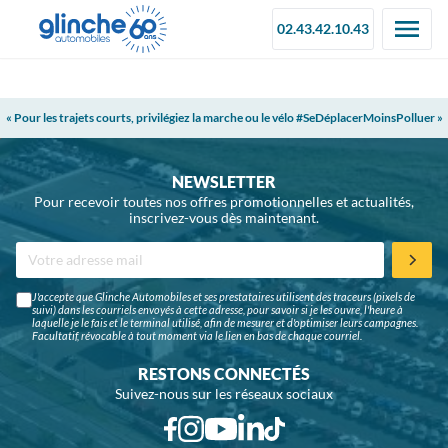
02.43.42.10.43
« Pour les trajets courts, privilégiez la marche ou le vélo #SeDéplacerMoinsPolluer »
NEWSLETTER
Pour recevoir toutes nos offres promotionnelles et actualités,
inscrivez-vous dès maintenant.
J'accepte que Glinche Automobiles et ses prestataires utilisent des traceurs (pixels de
suivi) dans les courriels envoyés à cette adresse, pour savoir si je les ouvre, l'heure à
laquelle je le fais et le terminal utilisé, afin de mesurer et d'optimiser leurs campagnes.
Facultatif, révocable à tout moment via le lien en bas de chaque courriel.
RESTONS CONNECTÉS
Suivez-nous sur les réseaux sociaux