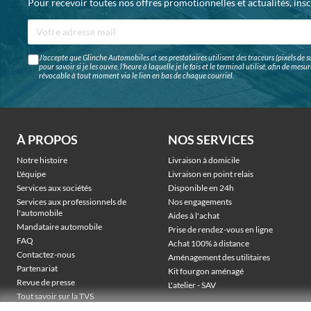
Pour recevoir toutes nos offres promotionnelles et actualités, ins
J'accepte que Glinche Automobiles et ses prestataires utilisent des traceurs (pixels de su
pour savoir si je les ouvre, l'heure à laquelle je le fais et le terminal utilisé, afin de me
révocable à tout moment via le lien en bas de chaque courriel.
À PROPOS
NOS SERVICES
Notre histoire
Livraison à domicile
L'équipe
Livraison en point relais
Services aux sociétés
Disponible en 24h
Services aux professionnels de
Nos engagements
l'automobile
Aides à l'achat
Mandataire automobile
Prise de rendez-vous en ligne
FAQ
Achat 100% à distance
Contactez-nous
Aménagement des utilitaires
Partenariat
Kit fourgon aménagé
Revue de presse
L'atelier - SAV
Tout savoir sur la TVS
Véhicules électriques sociétés