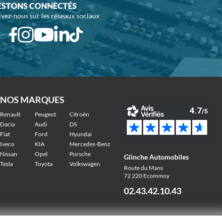
ESTONS CONNECTÉS
ivez-nous sur les réseaux sociaux
NOS MARQUES
Renault
Peugeot
Citroën
Dacia
Audi
DS
Fiat
Ford
Hyundai
Iveco
KIA
Mercedes-Benz
Nissan
Opel
Porsche
Glinche Automobiles
Tesla
Toyota
Volkswagen
Route du Mans
72 220 Ecommoy
02.43.42.10.43