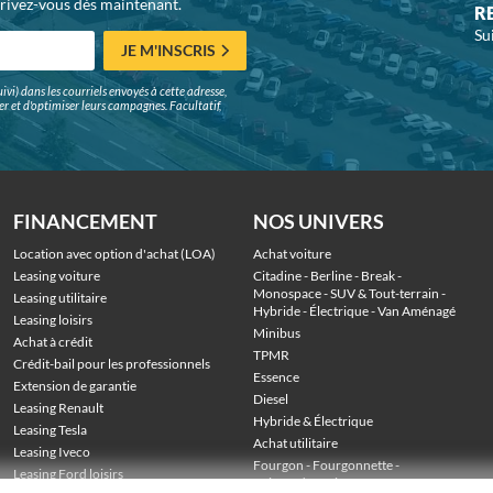
crivez-vous dès maintenant.
R
Su
JE M'INSCRIS
ivi) dans les courriels envoyés à cette adresse,
surer et d'optimiser leurs campagnes. Facultatif,
FINANCEMENT
NOS UNIVERS
Location avec option d'achat (LOA)
Achat voiture
Leasing voiture
Citadine
 - 
Berline
 - 
Break
 - 
Monospace
 - 
SUV & Tout-terrain
 - 
Leasing utilitaire
Hybride
 - 
Électrique
 - 
Van Aménagé
Leasing loisirs
Minibus
Achat à crédit
TPMR
Crédit-bail pour les professionnels
Essence
Extension de garantie
Diesel
Leasing Renault
Hybride & Électrique
Leasing Tesla
Achat utilitaire
Leasing Iveco
Fourgon
 - 
Fourgonnette
 - 
Leasing Ford loisirs
Voiture de société
 - 