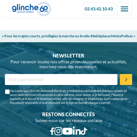
02.43.42.10.43
« Pour les trajets courts, privilégiez la marche ou le vélo #SeDéplacerMoinsPolluer »
NEWSLETTER
Pour recevoir toutes nos offres promotionnelles et actualités,
inscrivez-vous dès maintenant.
J'accepte que Glinche Automobiles et ses prestataires utilisent des traceurs (pixels de
suivi) dans les courriels envoyés à cette adresse, pour savoir si je les ouvre, l'heure à
laquelle je le fais et le terminal utilisé, afin de mesurer et d'optimiser leurs campagnes.
Facultatif, révocable à tout moment via le lien en bas de chaque courriel.
RESTONS CONNECTÉS
Suivez-nous sur les réseaux sociaux