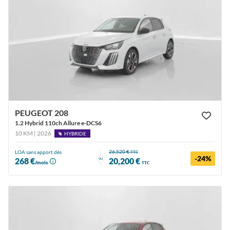
PEUGEOT 208
1.2 Hybrid 110ch Allure e-DCS6
10 KM | 2026
HYBRIDE
26,520 €
LOA sans apport dès
TTC
-24%
ou
268 €
20,200 €
/mois
TTC