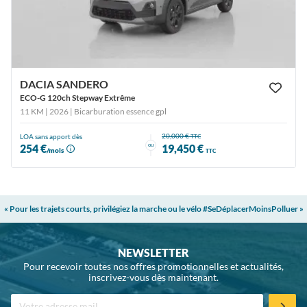
DACIA SANDERO
ECO-G 120ch Stepway Extrême
11 KM | 2026
| Bicarburation essence gpl
20,000 €
LOA sans apport dès
TTC
ou
254 €
19,450 €
/mois
TTC
« Pour les trajets courts, privilégiez la marche ou le vélo #SeDéplacerMoinsPolluer »
NEWSLETTER
Pour recevoir toutes nos offres promotionnelles et actualités,
inscrivez-vous dès maintenant.