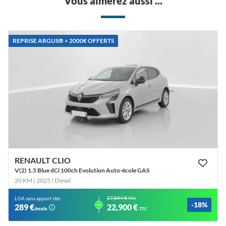
Vous aimerez aussi ...
REPRISE ARGUS®️ + 2000€ OFFERTS
RENAULT CLIO
V(2) 1.5 Blue dCi 100ch Evolution Auto-école GAS
20 KM | 2025
| Diesel
27,894 €
LOA sans apport dès
TTC
-18%
ou
289 €
22,900 €
/mois
TTC