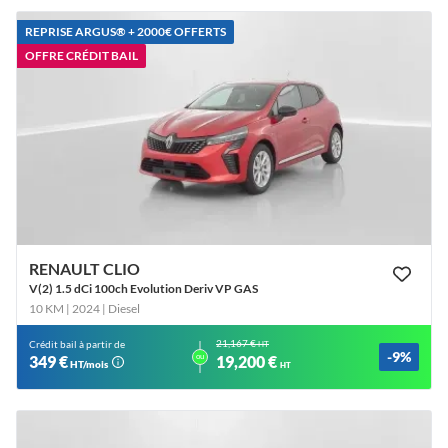
REPRISE ARGUS®️ + 2000€ OFFERTS
OFFRE CRÉDIT BAIL
RENAULT CLIO
V(2) 1.5 dCi 100ch Evolution Deriv VP GAS
10 KM | 2024
| Diesel
21,167 €
Crédit bail à partir de
HT
-9%
ou
349 €
19,200 €
HT/mois
HT