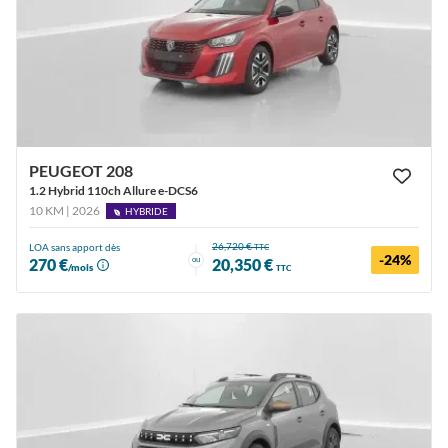
PEUGEOT 208
1.2 Hybrid 110ch Allure e-DCS6
10 KM | 2026
HYBRIDE
26,720 €
LOA sans apport dès
TTC
-24%
ou
270 €
20,350 €
/mois
TTC