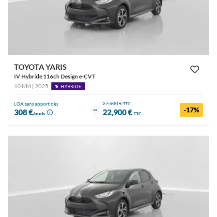
TOYOTA YARIS
IV Hybride 116ch Design e-CVT
10 KM | 2025
HYBRIDE
27,600 €
LOA sans apport dès
TTC
-17%
ou
308 €
22,900 €
/mois
TTC