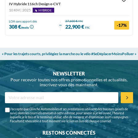
IV Hybride 116ch Design e-CVT
10 KM | 2025
HYBRIDE
27,600 €
LOA sans apport dès
TTC
-17%
ou
308 €
22,900 €
/mois
TTC
« Pour les trajets courts, privilégiez la marche ou le vélo #SeDéplacerMoinsPolluer »
NEWSLETTER
Pour recevoir toutes nos offres promotionnelles et actualités,
inscrivez-vous dès maintenant.
J'accepte que Glinche Automobiles et ses prestataires utilisent des traceurs (pixels de
suivi) dans les courriels envoyés à cette adresse, pour savoir si je les ouvre, l'heure à
laquelle je le fais et le terminal utilisé, afin de mesurer et d'optimiser leurs campagnes.
Facultatif, révocable à tout moment via le lien en bas de chaque courriel.
RESTONS CONNECTÉS