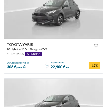
TOYOTA YARIS
IV Hybride 116ch Design e-CVT
10 KM | 2025
HYBRIDE
27,600 €
LOA sans apport dès
TTC
-17%
ou
308 €
22,900 €
/mois
TTC