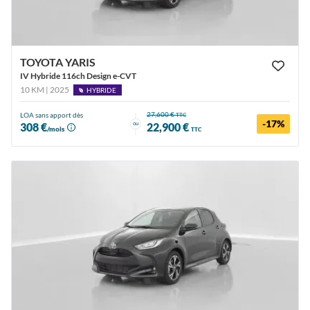
TOYOTA YARIS
IV Hybride 116ch Design e-CVT
10 KM | 2025
HYBRIDE
27,600 €
LOA sans apport dès
TTC
-17%
ou
308 €
22,900 €
/mois
TTC