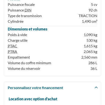
Puissance fiscale
5 cv
Puissance
DIN
92 ch
Type de transmission
TRACTION
Cylindrée
1,490 cm³
Dimensions et volumes
Poids à vide
1,090 kg
Charge utile
530 kg
PTAC
1,615 kg
PTRA
2,065 kg
Empattement
2,560 mm
Volume du coffre minimum
286 L
Volume du réservoir
36 L
Personnalisez votre financement
Location avec option d'achat