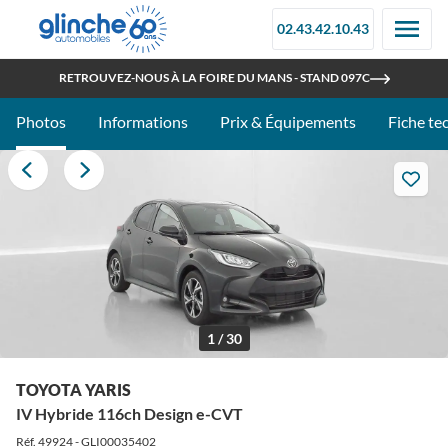
02.43.42.10.43
OUVERT TOUT L'ÉTÉ
RETROUVEZ-NOUS À LA FOIRE DU MANS - STAND 097C
Photos
Informations
Prix & Équipements
Fiche te
1 / 30
TOYOTA YARIS
IV Hybride 116ch Design e-CVT
Réf. 49924 - GLI00035402