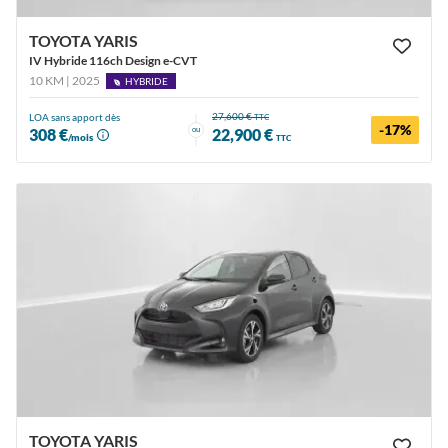
TOYOTA YARIS
IV Hybride 116ch Design e-CVT
10 KM | 2025
HYBRIDE
27,600 €
LOA sans apport dès
TTC
-17%
ou
308 €
22,900 €
/mois
TTC
TOYOTA YARIS