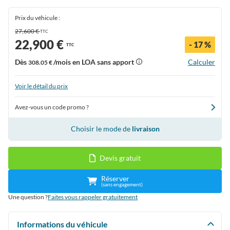
Prix du véhicule :
27,600 €
TTC
22,900 €
- 17 %
TTC
Dès
/mois en LOA sans apport
Calculer
308.05 €
Voir le détail du prix
Avez-vous un code promo ?
Choisir le mode de
livraison
Devis gratuit
Réserver
(sans engagement)
Une question ?
Faites vous rappeler gratuitement
Informations du véhicule