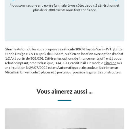
Nous sommes une entreprise familiale, à vos côtés depuis 2 générations et
plus de 60 000 clients nous font confiance
auto
Glinche Automobiles vous propose ce
véhicule 10KM
Toyota Yaris
- IV Hybride
116ch Design e-CVT au prix de 22900€
, ou bien en location avec option d'achat
(LOA) à partir de 308.05€
. Différentes options de financement s'offrent à vous :
achat comptant, crédit classique, LOA, LLD, crédit-bail. Ce modèle
Citadine
mis
en circulation le 29/07/2025 est en
Automatique
et de couleur
Noir Intense
Métallisé
. Un véhicule 5 places et 5 portes qui possède la garantie constructeur.
Vous aimerez aussi ...