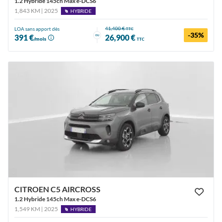
1.2 Hybride 145ch Max e-DCS6
1,843 KM | 2025
HYBRIDE
41,400 €
LOA sans apport dès
TTC
-35%
ou
391 €
26,900 €
/mois
TTC
CITROEN C5 AIRCROSS
1.2 Hybride 145ch Max e-DCS6
1,549 KM | 2025
HYBRIDE