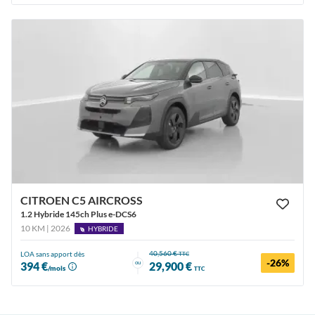
CITROEN C5 AIRCROSS
1.2 Hybride 145ch Plus e-DCS6
10 KM | 2026
HYBRIDE
40,560 €
LOA sans apport dès
TTC
-26%
ou
394 €
29,900 €
/mois
TTC