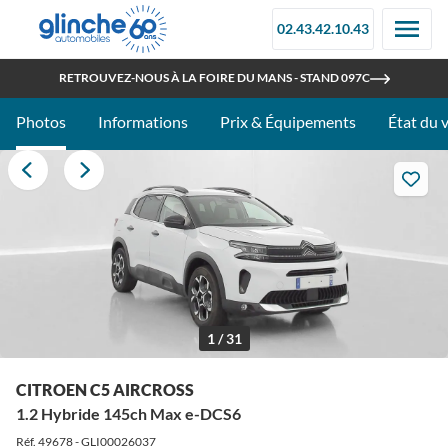
02.43.42.10.43
OUVERT TOUT L'ÉTÉ
RETROUVEZ-NOUS À LA FOIRE DU MANS - STAND 097C
Photos
Informations
Prix & Équipements
État du 
1 / 31
CITROEN C5 AIRCROSS
1.2 Hybride 145ch Max e-DCS6
Réf. 49678 - GLI00026037