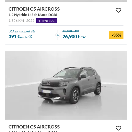
CITROEN C5 AIRCROSS
1.2 Hybride 145ch Max e-DCS6
1,356 KM | 2025
HYBRIDE
41,400 €
LOA sans apport dès
TTC
-35%
ou
391 €
26,900 €
/mois
TTC
CITROEN C5 AIRCROSS