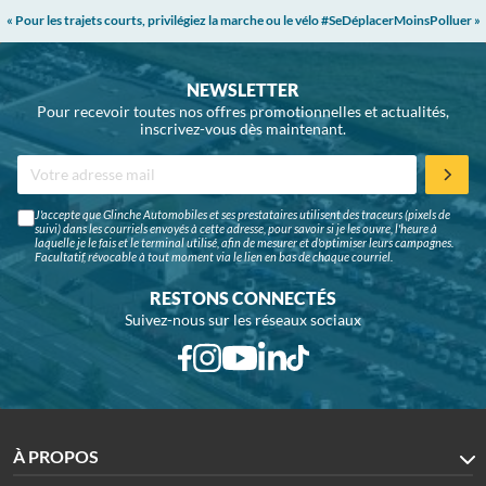
« Pour les trajets courts, privilégiez la marche ou le vélo #SeDéplacerMoinsPolluer »
NEWSLETTER
Pour recevoir toutes nos offres promotionnelles et actualités,
inscrivez-vous dès maintenant.
J'accepte que Glinche Automobiles et ses prestataires utilisent des traceurs (pixels de
suivi) dans les courriels envoyés à cette adresse, pour savoir si je les ouvre, l'heure à
laquelle je le fais et le terminal utilisé, afin de mesurer et d'optimiser leurs campagnes.
Facultatif, révocable à tout moment via le lien en bas de chaque courriel.
RESTONS CONNECTÉS
Suivez-nous sur les réseaux sociaux
À PROPOS