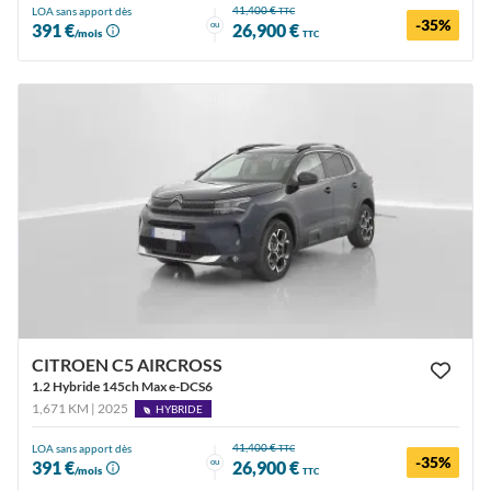
41,400 €
LOA sans apport dès
TTC
-35%
ou
391 €
26,900 €
/mois
TTC
CITROEN C5 AIRCROSS
1.2 Hybride 145ch Max e-DCS6
1,671 KM | 2025
HYBRIDE
41,400 €
LOA sans apport dès
TTC
-35%
ou
391 €
26,900 €
/mois
TTC