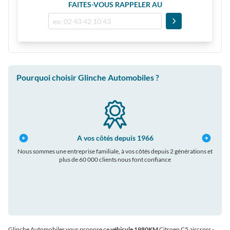
FAITES-VOUS RAPPELER AU
Pourquoi choisir Glinche Automobiles ?
A vos côtés depuis 1966
Nous sommes une entreprise familiale, à vos côtés depuis 2 générations et
plus de 60 000 clients nous font confiance
auto
Glinche Automobiles vous propose ce
véhicule 1980KM
Citroen C5 aircross
-