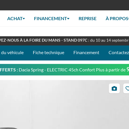
ACHAT
FINANCEMENT
REPRISE
À PROPOS
RT TOUT L'ÉTÉ
: Retrouverez nous en concession à nos horaires habituel
EZ-NOUS À LA FOIRE DU MANS - STAND 097C
: du 10 au 14 septemb
 du véhicule
Fiche technique
Financement
Contacte
FFERTS :
Dacia Spring - ELECTRIC 45ch Confort Plus
à partir de
35
photos