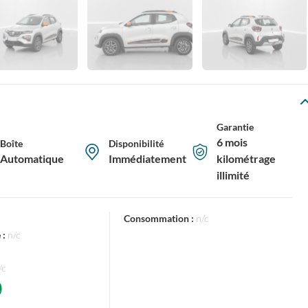
Garantie
6 mois
Boîte
Disponibilité
Automatique
Immédiatement
kilométrage
illimité
Consommation :
n/c
 :
n/c
/c