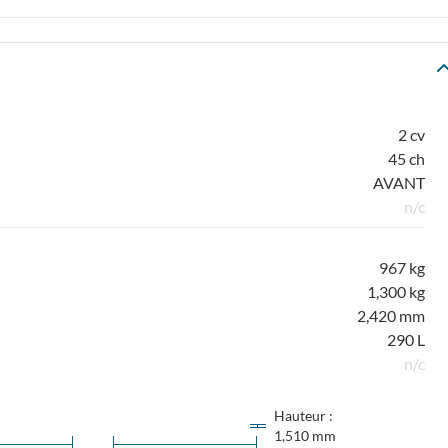
2 cv
45 ch
AVANT
n/c
967 kg
1,300 kg
2,420 mm
290 L
n/c
Hauteur :
1,510 mm