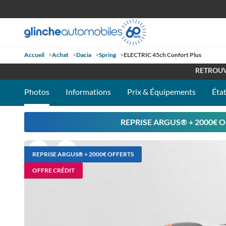
Accueil
>
Achat
>
Dacia
>
Spring
>
ELECTRIC 45ch Confort Plus
OUVE
RETROUV
Photos
Informations
Prix & Équipements
État
REPRISE ARGUS®️ + 2000€ O
REPRISE ARGUS®️ + 2000€ OFFERTS
OFFRE CRÉDIT