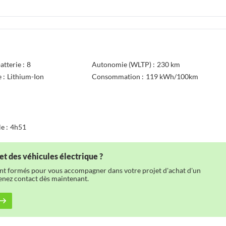
atterie :
8
Autonomie (WLTP) :
230 km
 :
Lithium-Ion
Consommation :
119 kWh/100km
e :
4h51
et des véhicules électrique ?
ont formés pour vous accompagner dans votre projet d'achat d'un
renez contact dès maintenant.