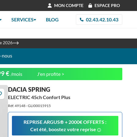
MON COMPTE
ESPACE PRO
SERVICES
BLOG
02.43.42.10.43
les
re 2026
z-nous
99 €
/mois
J'en profite >
DACIA SPRING
ELECTRIC 45ch Confort Plus
Réf. 49148 - GLI00015915
REPRISE ARGUS®️ + 2000€ OFFERTS :
Cet été, boostez votre reprise