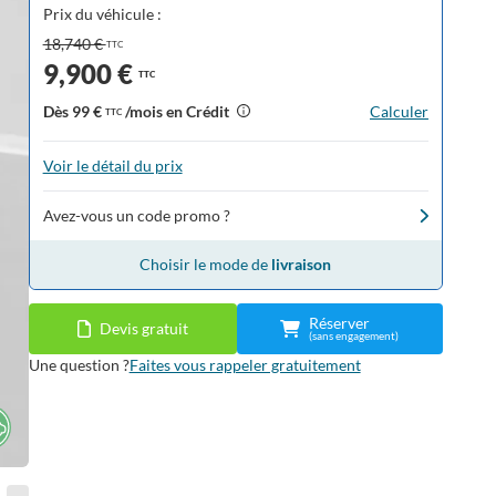
Prix du véhicule :
18,740 €
TTC
9,900 €
TTC
Dès
99 €
/mois en Crédit
Calculer
TTC
Voir le détail du prix
Avez-vous un code promo ?
Choisir le mode de
livraison
Réserver
Devis gratuit
(sans engagement)
Une question ?
Faites vous rappeler gratuitement