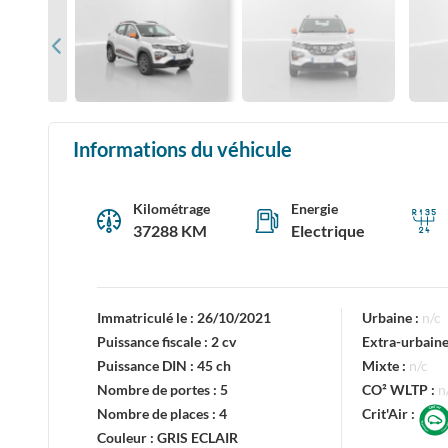
Informations du véhicule
Kilométrage
Energie
37288 KM
Electrique
Immatriculé le :
26/10/2021
Urbaine :
n/c
Puissance fiscale :
2 cv
Extra-urbaine
Puissance DIN :
45 ch
Mixte :
n/c
Nombre de portes :
5
CO² WLTP :
n
Nombre de places :
4
Crit'Air :
Couleur :
GRIS ECLAIR